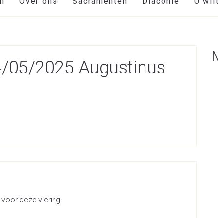
en
Over ons
Sacramenten
Diaconie
U wil
04/05/2025 Augustinus
 voor deze viering