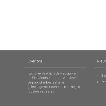
Over ons
Nieuw
Katholiekutrecht is de website van
Nie
de Sint Martinusparochie te Utrecht.
Par
De parochie bestaat uit elf
geloofsgemeenschappen en negen
locaties in de stad.