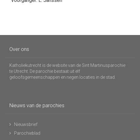
Voorganger: L. Janssen
Over ons
Katholiekutrecht is de website van de Sint Martinusparochie
te Utrecht. De parochie bestaat uit elf
geloofsgemeenschappen en negen locaties in de stad.
Nieuws van de parochies
Nieuwsbrief
Parochieblad