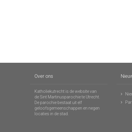
Over ons
Nieuw
Katholiekutrecht is de website van
Nie
de Sint Martinusparochie te Utrecht.
Par
De parochie bestaat uit elf
geloofsgemeenschappen en negen
locaties in de stad.