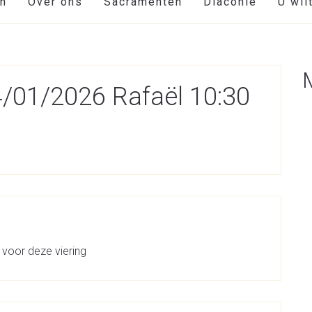
en
Over ons
Sacramenten
Diaconie
U wil
04/01/2026 Rafaël 10:30
 voor deze viering