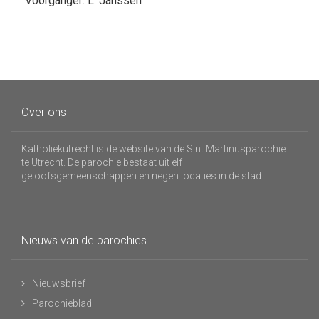
Voorganger: L. Janssen
Over ons
Katholiekutrecht is de website van de Sint Martinusparochie
te Utrecht. De parochie bestaat uit elf
geloofsgemeenschappen en negen locaties in de stad.
Nieuws van de parochies
Nieuwsbrief
Parochieblad