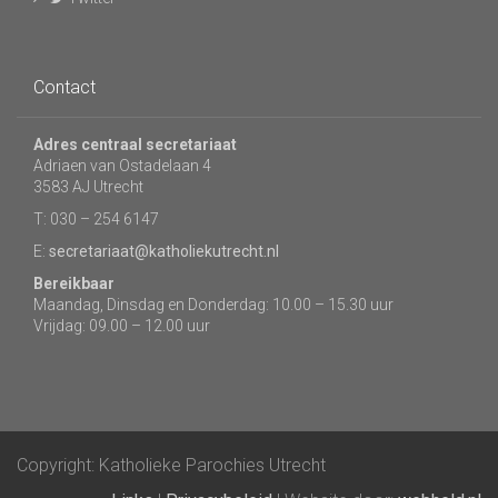
Contact
Adres centraal secretariaat
Adriaen van Ostadelaan 4
3583 AJ Utrecht
T: 030 – 254 6147
E:
secretariaat@katholiekutrecht.nl
Bereikbaar
Maandag, Dinsdag en Donderdag: 10.00 – 15.30 uur
Vrijdag: 09.00 – 12.00 uur
Copyright: Katholieke Parochies Utrecht