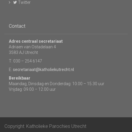
Twitter
Contact
Adres centraal secretariaat
Adriaen van Ostadelaan 4
3583 AJ Utrecht
T: 030 – 254 6147
E:
secretariaat@katholiekutrecht.nl
Bereikbaar
Maandag, Dinsdag en Donderdag: 10.00 – 15.30 uur
Vrijdag: 09.00 – 12.00 uur
Copyright: Katholieke Parochies Utrecht