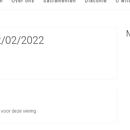
en
Over ons
Sacramenten
Diaconie
U wil
02/02/2022
 voor deze viering