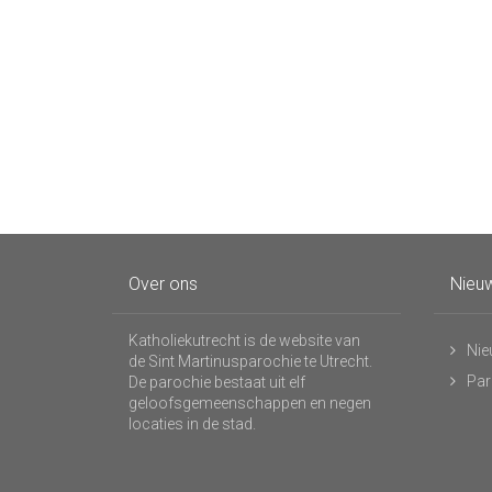
Over ons
Nieuw
Katholiekutrecht is de website van
Nie
de Sint Martinusparochie te Utrecht.
Par
De parochie bestaat uit elf
geloofsgemeenschappen en negen
locaties in de stad.