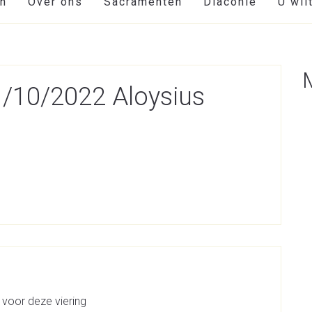
en
Over ons
Sacramenten
Diaconie
U wil
01/10/2022 Aloysius
 voor deze viering