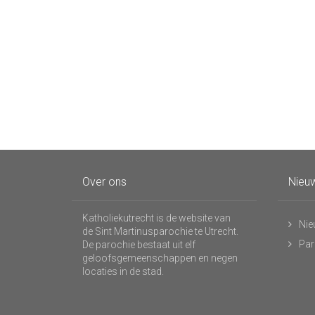
Over ons
Nieuw
Katholiekutrecht is de website van
Nie
de Sint Martinusparochie te Utrecht.
Par
De parochie bestaat uit elf
geloofsgemeenschappen en negen
locaties in de stad.