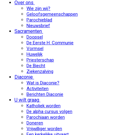
Over ons
Wie zijn wij?
Geloofsgemeenschappen
Parochieblad
Nieuwsbrief
Sacramenten
Doopsel
De Eerste H. Communie
Vormsel
Huwelijk
Priesterschap
De Biecht
Ziekenzalving
Diaconie
Wat is Diaconie?
Activiteiten
Berichten Diaconie
U wilt graag
Katholiek worden
De alpha cursus volgen
Parochiaan worden
Doneren
Vrijwilliger worden
Een kerkelijke uitvaart