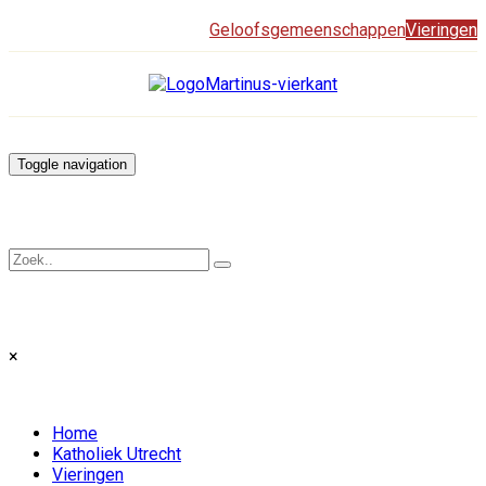
Geloofsgemeenschappen
Vieringen
Toggle navigation
×
Home
Katholiek Utrecht
Vieringen