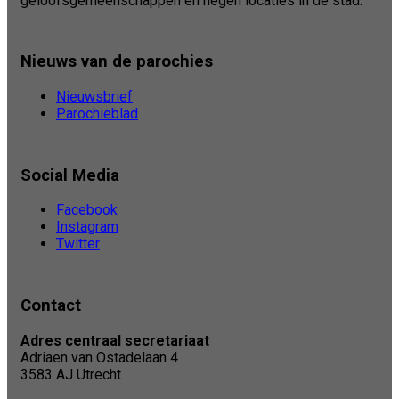
geloofsgemeenschappen en negen locaties in de stad.
Nieuws van de parochies
Nieuwsbrief
Parochieblad
Social Media
Facebook
Instagram
Twitter
Contact
Adres centraal secretariaat
Adriaen van Ostadelaan 4
3583 AJ Utrecht