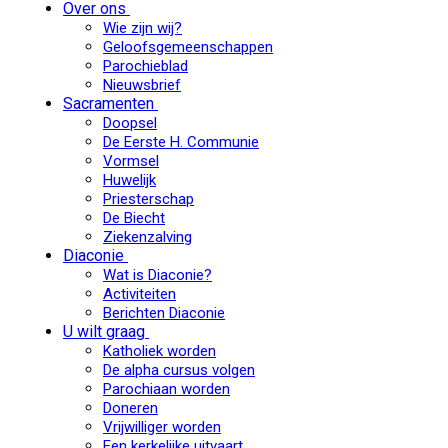
Over ons
Wie zijn wij?
Geloofsgemeenschappen
Parochieblad
Nieuwsbrief
Sacramenten
Doopsel
De Eerste H. Communie
Vormsel
Huwelijk
Priesterschap
De Biecht
Ziekenzalving
Diaconie
Wat is Diaconie?
Activiteiten
Berichten Diaconie
U wilt graag
Katholiek worden
De alpha cursus volgen
Parochiaan worden
Doneren
Vrijwilliger worden
Een kerkelijke uitvaart