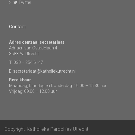
Twitter
Contact
Adres centraal secretariaat
Adriaen van Ostadelaan 4
3583 AJ Utrecht
T: 030 – 254 6147
E:
secretariaat@katholiekutrecht.nl
Bereikbaar
Maandag, Dinsdag en Donderdag: 10.00 – 15.30 uur
Vrijdag: 09.00 – 12.00 uur
Copyright: Katholieke Parochies Utrecht