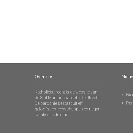
Over ons
Nieuw
Katholiekutrecht is de website van
Nie
de Sint Martinusparochie te Utrecht.
Par
De parochie bestaat uit elf
geloofsgemeenschappen en negen
locaties in de stad.