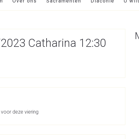
en
Over ons
Sacramenten
Diaconie
U wil
2023 Catharina 12:30
 voor deze viering