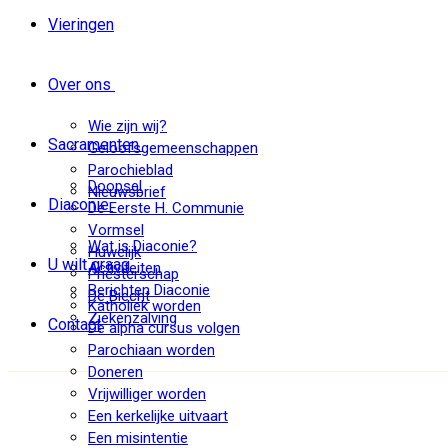
Vieringen
Over ons
Wie zijn wij?
Sacramenten
Geloofsgemeenschappen
Parochieblad
Doopsel
Nieuwsbrief
Diaconie
De Eerste H. Communie
Vormsel
Wat is Diaconie?
Huwelijk
U wilt graag
Activiteiten
Priesterschap
Berichten Diaconie
De Biecht
Katholiek worden
Ziekenzalving
Contact
De alpha cursus volgen
Parochiaan worden
Doneren
Vrijwilliger worden
Een kerkelijke uitvaart
Een misintentie