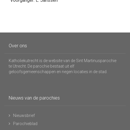
Voorganger: L. Janssen
Over ons
Katholiekutrecht is de website van de Sint Martinusparochie
te Utrecht. De parochie bestaat uit elf
geloofsgemeenschappen en negen locaties in de stad.
Nieuws van de parochies
Nieuwsbrief
Parochieblad