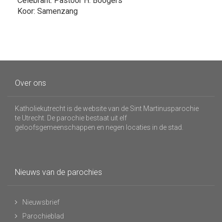
Celebrant: Pastoor H. Boogers
Koor: Samenzang
Over ons
Katholiekutrecht is de website van de Sint Martinusparochie
te Utrecht. De parochie bestaat uit elf
geloofsgemeenschappen en negen locaties in de stad.
Nieuws van de parochies
Nieuwsbrief
Parochieblad