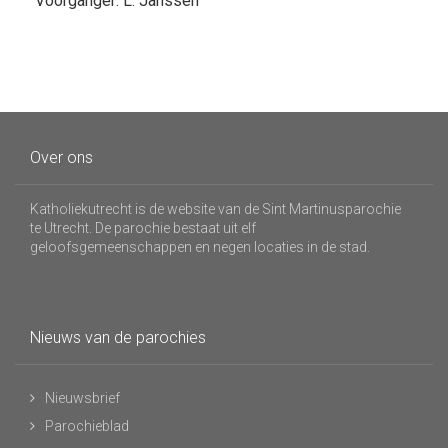
Voorganger: L. Janssen
Over ons
Katholiekutrecht is de website van de Sint Martinusparochie
te Utrecht. De parochie bestaat uit elf
geloofsgemeenschappen en negen locaties in de stad.
Nieuws van de parochies
Nieuwsbrief
Parochieblad