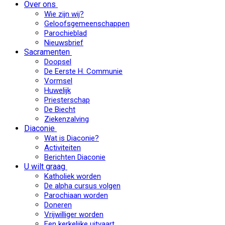
Over ons
Wie zijn wij?
Geloofsgemeenschappen
Parochieblad
Nieuwsbrief
Sacramenten
Doopsel
De Eerste H. Communie
Vormsel
Huwelijk
Priesterschap
De Biecht
Ziekenzalving
Diaconie
Wat is Diaconie?
Activiteiten
Berichten Diaconie
U wilt graag
Katholiek worden
De alpha cursus volgen
Parochiaan worden
Doneren
Vrijwilliger worden
Een kerkelijke uitvaart