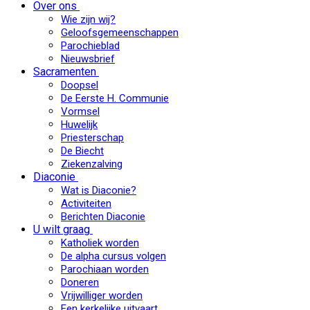
Over ons
Wie zijn wij?
Geloofsgemeenschappen
Parochieblad
Nieuwsbrief
Sacramenten
Doopsel
De Eerste H. Communie
Vormsel
Huwelijk
Priesterschap
De Biecht
Ziekenzalving
Diaconie
Wat is Diaconie?
Activiteiten
Berichten Diaconie
U wilt graag
Katholiek worden
De alpha cursus volgen
Parochiaan worden
Doneren
Vrijwilliger worden
Een kerkelijke uitvaart