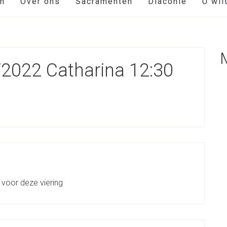
en
Over ons
Sacramenten
Diaconie
U wil
2022 Catharina 12:30
 voor deze viering