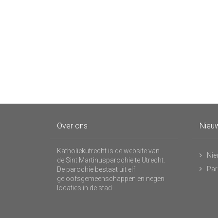
Over ons
Nieuw
Katholiekutrecht is de website van
Nie
de Sint Martinusparochie te Utrecht.
Par
De parochie bestaat uit elf
geloofsgemeenschappen en negen
locaties in de stad.