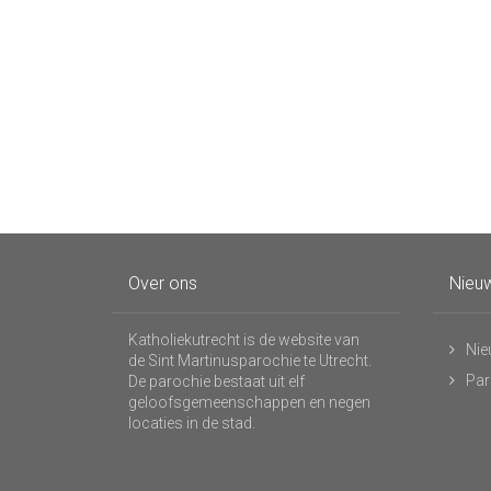
Over ons
Nieuw
Katholiekutrecht is de website van
Nie
de Sint Martinusparochie te Utrecht.
Par
De parochie bestaat uit elf
geloofsgemeenschappen en negen
locaties in de stad.