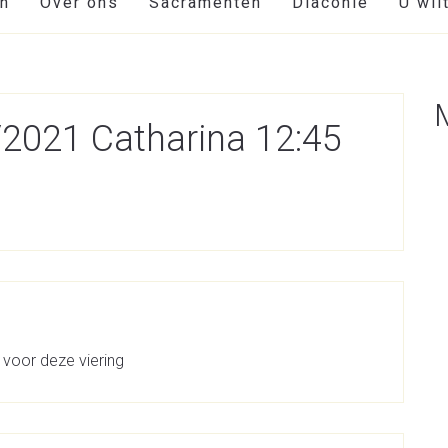
en
Over ons
Sacramenten
Diaconie
U wil
2021 Catharina 12:45
 voor deze viering