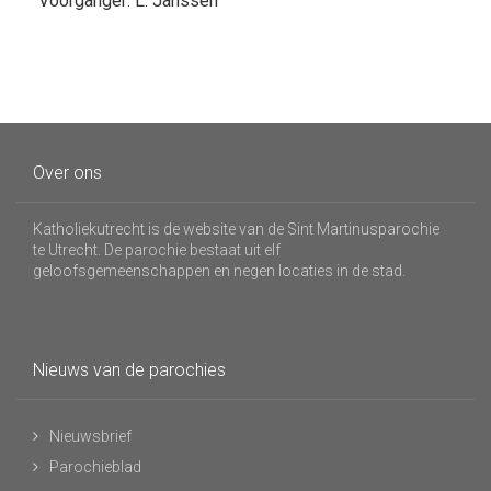
Voorganger: L. Janssen
Over ons
Katholiekutrecht is de website van de Sint Martinusparochie
te Utrecht. De parochie bestaat uit elf
geloofsgemeenschappen en negen locaties in de stad.
Nieuws van de parochies
Nieuwsbrief
Parochieblad