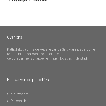
Voorganger: L. Janssen
Over ons
Katholiekutrecht is de website van de Sint Martinusparochie
te Utrecht. De parochie bestaat uit elf
geloofsgemeenschappen en negen locaties in de stad.
Nieuws van de parochies
Nieuwsbrief
Parochieblad