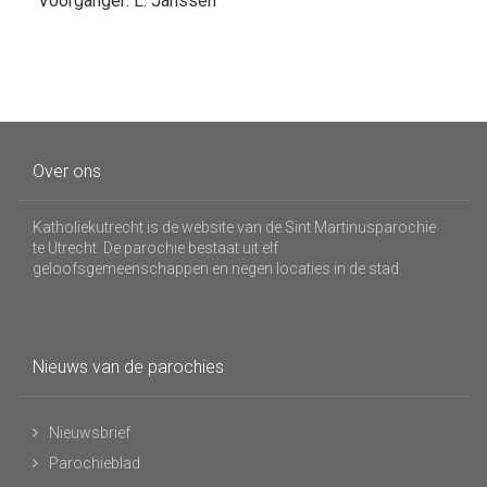
Voorganger: L. Janssen
Over ons
Katholiekutrecht is de website van de Sint Martinusparochie
te Utrecht. De parochie bestaat uit elf
geloofsgemeenschappen en negen locaties in de stad.
Nieuws van de parochies
Nieuwsbrief
Parochieblad