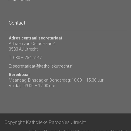
Contact
Adres centraal secretariaat
Adriaen van Ostadelaan 4
3583 AJ Utrecht
T: 030 – 254 6147
E:
secretariaat@katholiekutrecht.nl
Bereikbaar
Maandag, Dinsdag en Donderdag: 10.00 – 15.30 uur
Vrijdag: 09.00 – 12.00 uur
Copyright: Katholieke Parochies Utrecht