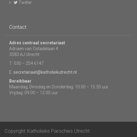
Twitter
Contact
Adres centraal secretariaat
Adriaen van Ostadelaan 4
3583 AJ Utrecht
T: 030 – 254 6147
E:
secretariaat@katholiekutrecht.nl
Bereikbaar
Maandag, Dinsdag en Donderdag: 10.00 – 15.30 uur
Vrijdag: 09.00 – 12.00 uur
Copyright: Katholieke Parochies Utrecht