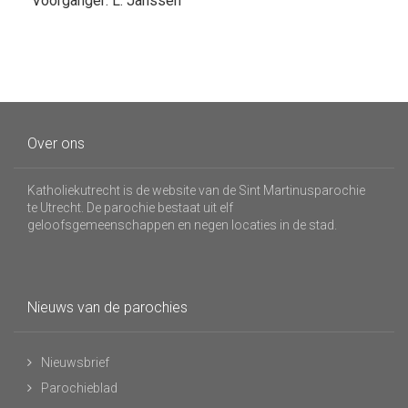
Voorganger: L. Janssen
Over ons
Katholiekutrecht is de website van de Sint Martinusparochie
te Utrecht. De parochie bestaat uit elf
geloofsgemeenschappen en negen locaties in de stad.
Nieuws van de parochies
Nieuwsbrief
Parochieblad