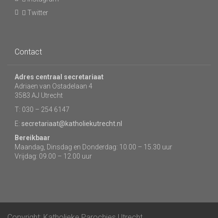
Twitter
Contact
Adres centraal secretariaat
Adriaen van Ostadelaan 4
3583 AJ Utrecht
T: 030 – 254 6147
E:
secretariaat@katholiekutrecht.nl
Bereikbaar
Maandag, Dinsdag en Donderdag: 10.00 – 15.30 uur
Vrijdag: 09.00 – 12.00 uur
Copyright: Katholieke Parochies Utrecht