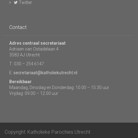
Twitter
Contact
Adres centraal secretariaat
Adriaen van Ostadelaan 4
3583 AJ Utrecht
T: 030 – 254 6147
E:
secretariaat@katholiekutrecht.nl
Bereikbaar
Maandag, Dinsdag en Donderdag: 10.00 – 15.30 uur
Vrijdag: 09.00 – 12.00 uur
Copyright: Katholieke Parochies Utrecht