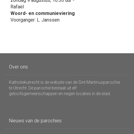
zondag 9 augustus, 10:30 uur -
Rafaël
Woord- en communieviering
Voorganger: L. Janssen
Over ons
Katholiekutrecht is de website van de Sint Martinusparochie
te Utrecht. De parochie bestaat uit elf
geloofsgemeenschappen en negen locaties in de stad.
Nieuws van de parochies