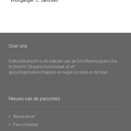
Voorganger: L. Janssen
Over ons
Katholiekutrecht is de website van de Sint Martinusparochie
te Utrecht. De parochie bestaat uit elf
geloofsgemeenschappen en negen locaties in de stad.
Nieuws van de parochies
Nieuwsbrief
Parochieblad