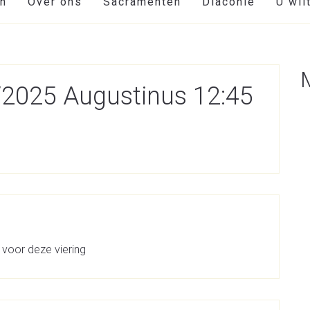
en
Over ons
Sacramenten
Diaconie
U wil
/2025 Augustinus 12:45
 voor deze viering