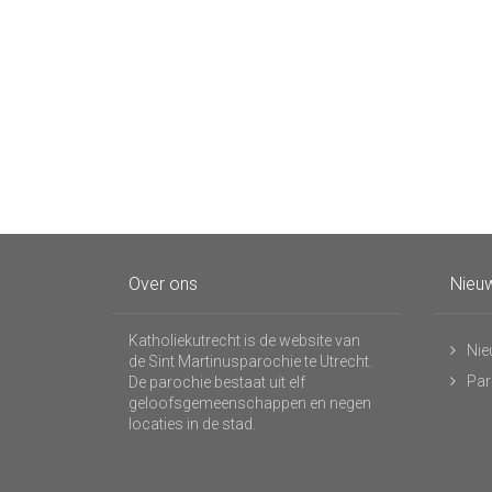
Over ons
Nieuw
Katholiekutrecht is de website van
Nie
de Sint Martinusparochie te Utrecht.
Par
De parochie bestaat uit elf
geloofsgemeenschappen en negen
locaties in de stad.