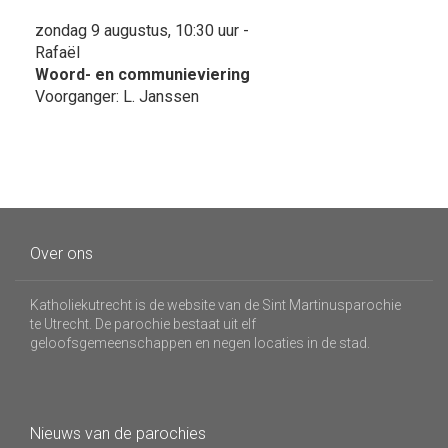
zondag 9 augustus, 10:30 uur -
Rafaël
Woord- en communieviering
Voorganger: L. Janssen
Over ons
Katholiekutrecht is de website van de Sint Martinusparochie
te Utrecht. De parochie bestaat uit elf
geloofsgemeenschappen en negen locaties in de stad.
Nieuws van de parochies