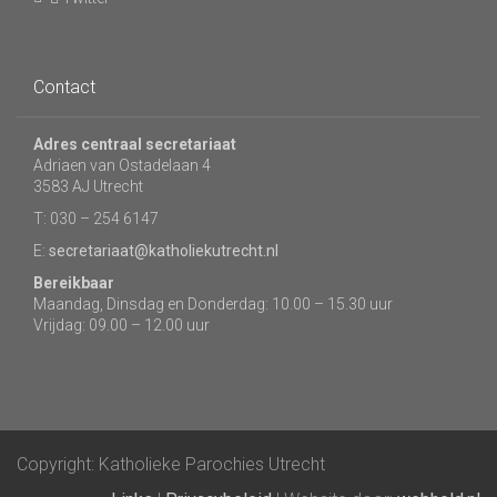
Contact
Adres centraal secretariaat
Adriaen van Ostadelaan 4
3583 AJ Utrecht
T: 030 – 254 6147
E:
secretariaat@katholiekutrecht.nl
Bereikbaar
Maandag, Dinsdag en Donderdag: 10.00 – 15.30 uur
Vrijdag: 09.00 – 12.00 uur
Copyright: Katholieke Parochies Utrecht