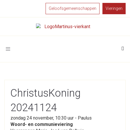
Geloofsgemeenschappen
Vieringen
Toggle
navigation
ChristusKoning
20241124
zondag 24 november, 10:30 uur - Paulus
Woord- en communieviering