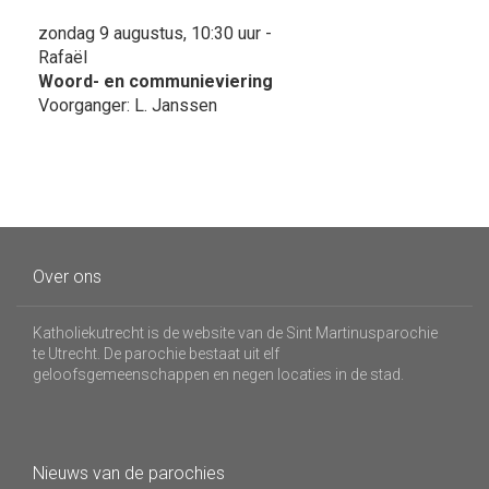
zondag 9 augustus, 10:30 uur -
Rafaël
Woord- en communieviering
Voorganger: L. Janssen
Over ons
Katholiekutrecht is de website van de Sint Martinusparochie
te Utrecht. De parochie bestaat uit elf
geloofsgemeenschappen en negen locaties in de stad.
Nieuws van de parochies