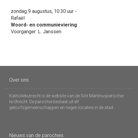
zondag 9 augustus, 10:30 uur -
Rafaël
Woord- en communieviering
Voorganger: L. Janssen
Over ons
Katholiekutrecht is de website van de Sint Martinusparochie
te Utrecht. De parochie bestaat uit elf
geloofsgemeenschappen en negen locaties in de stad.
Nieuws van de parochies