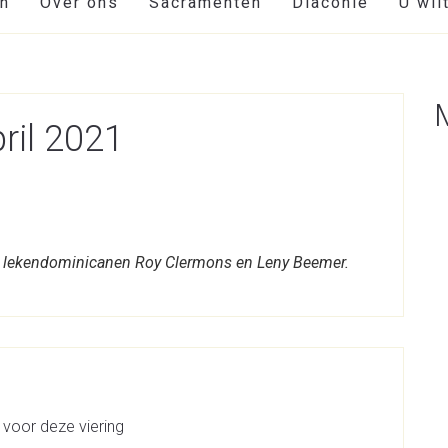
en
Over ons
Sacramenten
Diaconie
U wil
ril 2021
s lekendominicanen Roy Clermons en Leny Beemer.
 voor deze viering