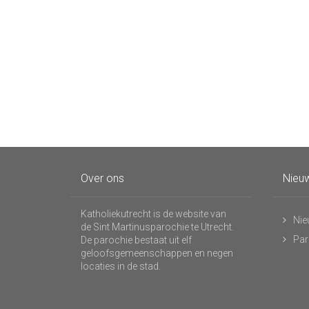
Over ons
Nieuw
Katholiekutrecht is de website van
Nie
de Sint Martinusparochie te Utrecht.
Par
De parochie bestaat uit elf
geloofsgemeenschappen en negen
locaties in de stad.