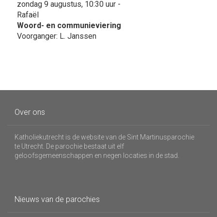
zondag 9 augustus, 10:30 uur -
Rafaël
Woord- en communieviering
Voorganger: L. Janssen
Over ons
Katholiekutrecht is de website van de Sint Martinusparochie
te Utrecht. De parochie bestaat uit elf
geloofsgemeenschappen en negen locaties in de stad.
Nieuws van de parochies