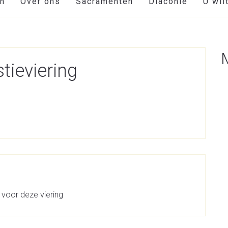
en
Over ons
Sacramenten
Diaconie
U wil
tieviering
 voor deze viering