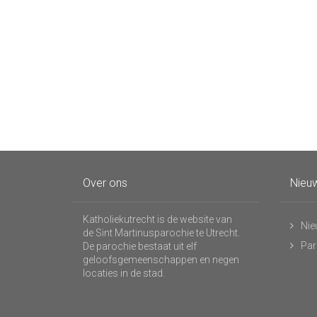
Over ons
Nieuw
Katholiekutrecht is de website van
Nie
de Sint Martinusparochie te Utrecht.
Par
De parochie bestaat uit elf
geloofsgemeenschappen en negen
locaties in de stad.