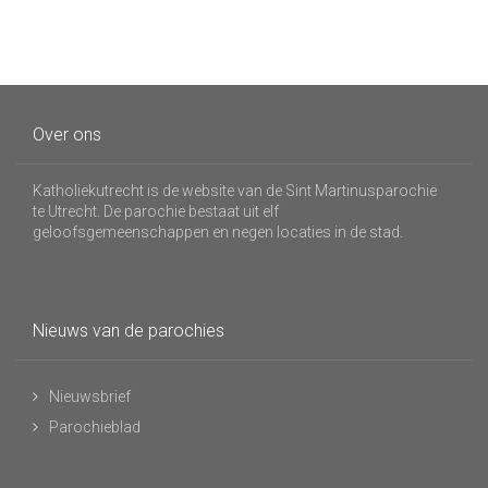
Over ons
Katholiekutrecht is de website van de Sint Martinusparochie
te Utrecht. De parochie bestaat uit elf
geloofsgemeenschappen en negen locaties in de stad.
Nieuws van de parochies
Nieuwsbrief
Parochieblad