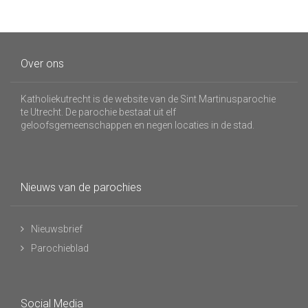
Over ons
Katholiekutrecht is de website van de Sint Martinusparochie
te Utrecht. De parochie bestaat uit elf
geloofsgemeenschappen en negen locaties in de stad.
Nieuws van de parochies
Nieuwsbrief
Parochieblad
Social Media