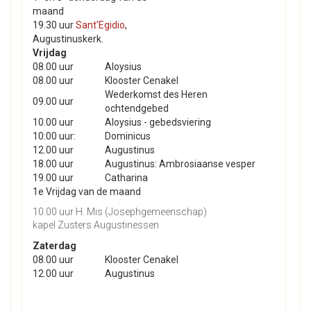
maand
19.30 uur
Sant'Egidio
,
Augustinuskerk.
Vrijdag
08.00 uur
Aloysius
08.00 uur
Klooster Cenakel
Wederkomst des Heren
09.00 uur
ochtendgebed
10.00 uur
Aloysius - gebedsviering
10:00 uur:
Dominicus
12.00 uur
Augustinus
18.00 uur
Augustinus: Ambrosiaanse vesper
19.00 uur
Catharina
1e Vrijdag van de maand
10.00 uur H. Mis (Josephgemeenschap)
kapel Zusters Augustinessen
Zaterdag
08.00 uur
Klooster Cenakel
12.00 uur
Augustinus