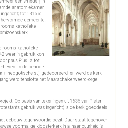
ermeer een smederij in
naamde anatomiekamer.
ngericht; tot 1815 is
se hervormde gemeente.
 rooms-katholieke
garnizoenskerk.
de rooms-katholieke
2 weer in gebruik kon
or paus Pius IX tot
erheven. In de periode
r in neogotische stijl gedecoreerd, en werd de kerk
gang werd tenslotte het Maarschalkerweerd-orgel
ojekt. Op basis van tekeningen uit 1636 van Pieter
testants gebruik was ingericht) is de kerk goeddeels
ie het gebouw tegenwoordig bezit. Daar staat tegenover
euwse voormalige kloosterkerk in al haar puurheid is