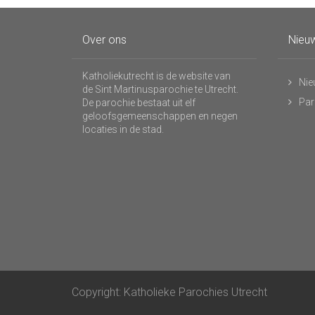
Over ons
Nieuw
Katholiekutrecht is de website van
Nie
de Sint Martinusparochie te Utrecht.
Par
De parochie bestaat uit elf
geloofsgemeenschappen en negen
locaties in de stad.
Copyright: Katholieke Parochies Utrecht