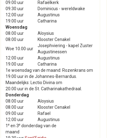
09.00 uur
Rafaëlkerk
09.30 uur
Dominicus - wereldwake
12.00 uur
Augustinus
19.00 uur
Catharina
Woensdag
08.00 uur
Aloysius
08.00 uur
Klooster Cenakel
Josephviering - kapel Zuster
Woe 10.00 uur
Augustinessen
12.00 uur
Augustinus
19.00 uur
Catharina
1e woensdag van de maand: Rozenkrans om
19.00 uur in de Johannes-Bernardus.
Maandelijks: Lectio Divina om
20.00 uur in de St. Catharinakathedraal.
Donderdag
08.00 uur
Aloysius
08.00 uur
Klooster Cenakel
09.00 uur
Rafael
12.00 uur
Augustinus
e
e
1
en 3
donderdag van de
maand