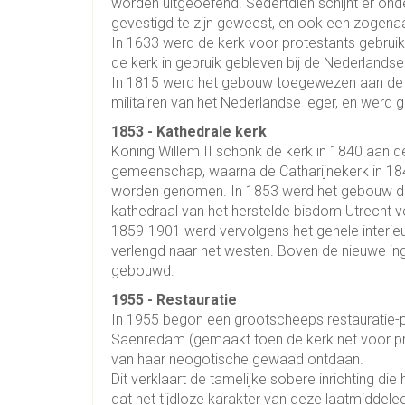
worden uitgeoefend. Sedertdien schijnt er ond
gevestigd te zijn geweest, en ook een zoge
In 1633 werd de kerk voor protestants gebruik i
de kerk in gebruik gebleven bij de Nederland
In 1815 werd het gebouw toegewezen aan de
militairen van het Nederlandse leger, en werd 
1853 - Kathedrale kerk
Koning Willem II schonk de kerk in 1840 aan 
gemeenschap, waarna de Catharijnekerk in 184
worden genomen. In 1853 werd het gebouw do
kathedraal van het herstelde bisdom Utrecht v
1859-1901 werd vervolgens het gehele interieu
verlengd naar het westen. Boven de nieuwe in
gebouwd.
1955 - Restauratie
In 1955 begon een grootscheeps restauratie-pr
Saenredam (gemaakt toen de kerk net voor pro
van haar neogotische gewaad ontdaan.
Dit verklaart de tamelijke sobere inrichting d
dat het tijdloze karakter van deze laatmiddele