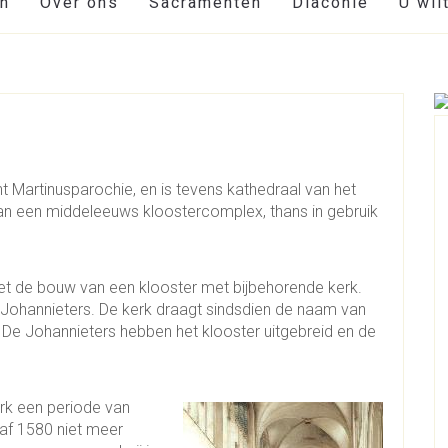
en
Over ons
Sacramenten
Diaconie
U wil
nt Martinusparochie, en is tevens kathedraal van het
van een middeleeuws kloostercomplex, thans in gebruik
et de bouw van een klooster met bijbehorende kerk.
Johannieters. De kerk draagt sindsdien de naam van
 De Johannieters hebben het klooster uitgebreid en de
rk een periode van
naf 1580 niet meer