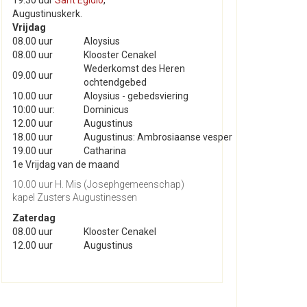
19.30 uur
Sant'Egidio
,
Augustinuskerk.
Vrijdag
08.00 uur
Aloysius
08.00 uur
Klooster Cenakel
Wederkomst des Heren
09.00 uur
ochtendgebed
10.00 uur
Aloysius - gebedsviering
10:00 uur:
Dominicus
12.00 uur
Augustinus
18.00 uur
Augustinus: Ambrosiaanse vesper
19.00 uur
Catharina
1e Vrijdag van de maand
10.00 uur H. Mis (Josephgemeenschap)
kapel Zusters Augustinessen
Zaterdag
08.00 uur
Klooster Cenakel
12.00 uur
Augustinus