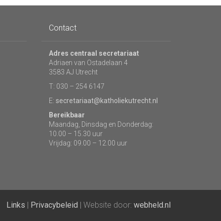
Contact
Adres centraal secretariaat
Adriaen van Ostadelaan 4
3583 AJ Utrecht
T: 030 – 254 6147
E:
secretariaat@katholiekutrecht.nl
Bereikbaar
Maandag, Dinsdag en Donderdag:
10.00 – 15.30 uur
Vrijdag: 09.00 – 12.00 uur
Links
|
Privacybeleid
| Website door:
webheld.nl