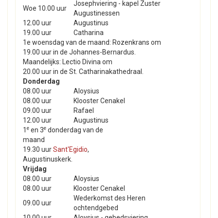
Josephviering - kapel Zuster
Woe 10.00 uur
Augustinessen
12.00 uur
Augustinus
19.00 uur
Catharina
1e woensdag van de maand: Rozenkrans om
19.00 uur in de Johannes-Bernardus.
Maandelijks: Lectio Divina om
20.00 uur in de St. Catharinakathedraal.
Donderdag
08.00 uur
Aloysius
08.00 uur
Klooster Cenakel
09.00 uur
Rafael
12.00 uur
Augustinus
e
e
1
en 3
donderdag van de
maand
19.30 uur
Sant'Egidio
,
Augustinuskerk.
Vrijdag
08.00 uur
Aloysius
08.00 uur
Klooster Cenakel
Wederkomst des Heren
09.00 uur
ochtendgebed
10.00 uur
Aloysius - gebedsviering