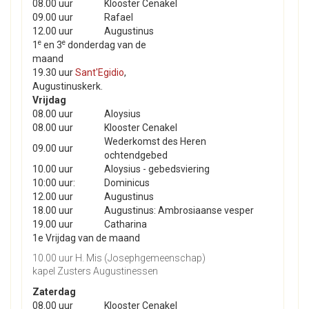
08.00 uur
Klooster Cenakel
09.00 uur
Rafael
12.00 uur
Augustinus
e
e
1
en 3
donderdag van de
maand
19.30 uur
Sant'Egidio
,
Augustinuskerk.
Vrijdag
08.00 uur
Aloysius
08.00 uur
Klooster Cenakel
Wederkomst des Heren
09.00 uur
ochtendgebed
10.00 uur
Aloysius - gebedsviering
10:00 uur:
Dominicus
12.00 uur
Augustinus
18.00 uur
Augustinus: Ambrosiaanse vesper
19.00 uur
Catharina
1e Vrijdag van de maand
10.00 uur H. Mis (Josephgemeenschap)
kapel Zusters Augustinessen
Zaterdag
08.00 uur
Klooster Cenakel