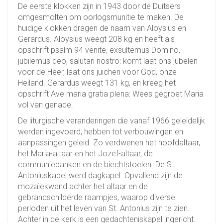
De eerste klokken zijn in 1943 door de Duitsers
omgesmolten om oorlogsmunitie te maken. De
huidige klokken dragen de naam van Aloysius en
Gerardus. Aloysius weegt 208 kg en heeft als
opschrift psalm 94 venite, exsultemus Domino,
jubilemus deo, salutari nostro: komt laat ons jubelen
voor de Heer, laat ons juichen voor God, onze
Heiland. Gerardus weegt 131 kg, en kreeg het
opschrift Ave maria gratia plena: Wees gegroet Maria
vol van genade.
De liturgische veranderingen die vanaf 1966 geleidelijk
werden ingevoerd, hebben tot verbouwingen en
aanpassingen geleid. Zo verdwenen het hoofdaltaar,
het Maria-altaar en het Jozef-altaar, de
communiebanken en de biechtstoelen. De St.
Antoniuskapel werd dagkapel. Opvallend zijn de
mozaïekwand achter het altaar en de
gebrandschilderde raampjes, waarop diverse
perioden uit het leven van St. Antonius zijn te zien.
Achter in de kerk is een gedachteniskapel ingericht.