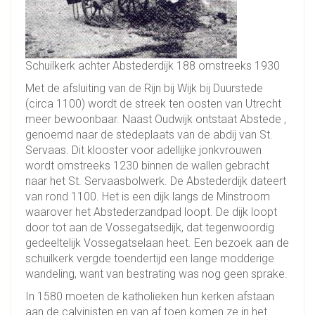
Schuilkerk achter Abstederdijk 188 omstreeks 1930
Met de afsluiting van de Rijn bij Wijk bij Duurstede
(circa 1100) wordt de streek ten oosten van Utrecht
meer bewoonbaar. Naast Oudwijk ontstaat Abstede ,
genoemd naar de stedeplaats van de abdij van St.
Servaas. Dit klooster voor adellijke jonkvrouwen
wordt omstreeks 1230 binnen de wallen gebracht
naar het St. Servaasbolwerk. De Abstederdijk dateert
van rond 1100. Het is een dijk langs de Minstroom
waarover het Abstederzandpad loopt. De dijk loopt
door tot aan de Vossegatsedijk, dat tegenwoordig
gedeeltelijk Vossegatselaan heet. Een bezoek aan de
schuilkerk vergde toendertijd een lange modderige
wandeling, want van bestrating was nog geen sprake.
In 1580 moeten de katholieken hun kerken afstaan
aan de calvinisten en van af toen komen ze in het