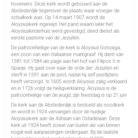
hoveniers. Deze kerk wordt gebouwd aan de
Abstederdijk tegenover de plaats waar vroeger de
schuilkerk was. Op 14 maart 1907 wordt de
Aloysiuskerk ingewijd. Het pand waarin later het
Aloysiuskinderhuis werd gevestigd, deed dienst als
eerste pastorie van de Jezuïten.
De patroonheilige van de kerk is Aloysius Gonzaga,
een zoon van een Italiaanse markgraaf. Hij dient van
1581 tot 1584 als page aan het hof van Filipos II in
Spanje. Hij gaat over naar de orde der Jezuïten en
sterft in 1591 aan de pest, nadat hij zelf pestlijders
heeft verzorgd. In 1605 wordt Aloysius zalig verklaard
en in 1726 volgt de heiligverklaring. Aloysius is de
patroonheilige van de jeugd; zijn feestdag is op 21 juni
De kerk aan de Abstederdijk is bedoeld als noodkerk
en wordt in 1924 vervangen door de huidige
Aloysiuskerk aan de Adriaan van Ostadelaan. Deze
kerk uit 1924 heeft zowel van buiten als van binnen
nogal wat aanpassingen ondergaan. Bij de laatste