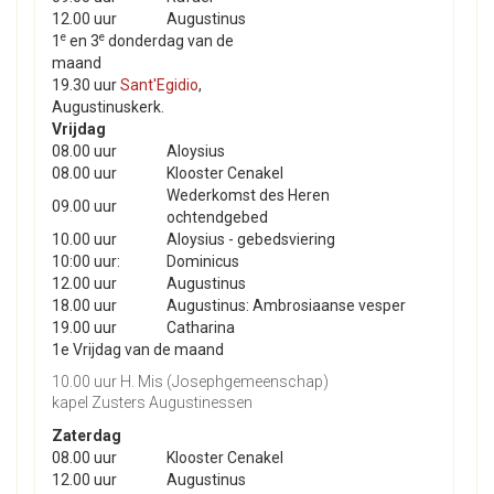
12.00 uur
Augustinus
e
e
1
en 3
donderdag van de
maand
19.30 uur
Sant'Egidio
,
Augustinuskerk.
Vrijdag
08.00 uur
Aloysius
08.00 uur
Klooster Cenakel
Wederkomst des Heren
09.00 uur
ochtendgebed
10.00 uur
Aloysius - gebedsviering
10:00 uur:
Dominicus
12.00 uur
Augustinus
18.00 uur
Augustinus: Ambrosiaanse vesper
19.00 uur
Catharina
1e Vrijdag van de maand
10.00 uur H. Mis (Josephgemeenschap)
kapel Zusters Augustinessen
Zaterdag
08.00 uur
Klooster Cenakel
12.00 uur
Augustinus