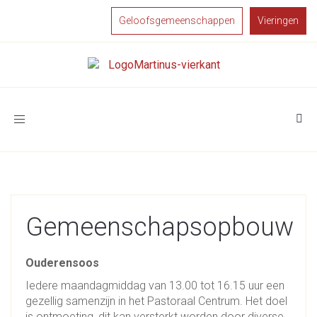
Geloofsgemeenschappen
Vieringen
Toggle
navigation
Gemeenschapsopbouw
Ouderensoos
Iedere maandagmiddag van 13.00 tot 16.15 uur een
gezellig samenzijn in het Pastoraal Centrum. Het doel
is ontmoeting, dit kan versterkt worden door diverse