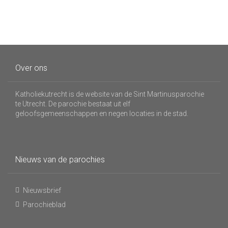
Over ons
Katholiekutrecht is de website van de Sint Martinusparochie
te Utrecht. De parochie bestaat uit elf
geloofsgemeenschappen en negen locaties in de stad.
Nieuws van de parochies
Nieuwsbrief
Parochieblad