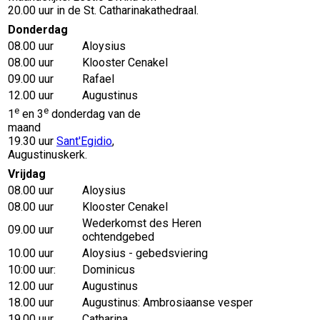
20.00 uur in de St. Catharinakathedraal.
Donderdag
08.00 uur
Aloysius
08.00 uur
Klooster Cenakel
09.00 uur
Rafael
12.00 uur
Augustinus
e
e
1
en 3
donderdag van de
maand
19.30 uur
Sant'Egidio
,
Augustinuskerk.
Vrijdag
08.00 uur
Aloysius
08.00 uur
Klooster Cenakel
Wederkomst des Heren
09.00 uur
ochtendgebed
10.00 uur
Aloysius - gebedsviering
10:00 uur:
Dominicus
12.00 uur
Augustinus
18.00 uur
Augustinus: Ambrosiaanse vesper
19.00 uur
Catharina