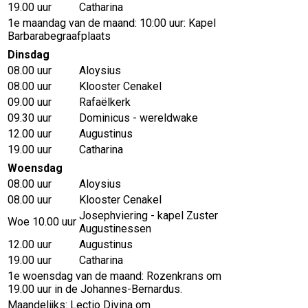
19.00 uur
Catharina
1e maandag van de maand: 10:00 uur: Kapel
Barbarabegraafplaats
Dinsdag
08.00 uur
Aloysius
08.00 uur
Klooster Cenakel
09.00 uur
Rafaëlkerk
09.30 uur
Dominicus - wereldwake
12.00 uur
Augustinus
19.00 uur
Catharina
Woensdag
08.00 uur
Aloysius
08.00 uur
Klooster Cenakel
Josephviering - kapel Zuster
Woe 10.00 uur
Augustinessen
12.00 uur
Augustinus
19.00 uur
Catharina
1e woensdag van de maand: Rozenkrans om
19.00 uur in de Johannes-Bernardus.
Maandelijks: Lectio Divina om