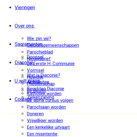
Vieringen
Over ons
Wie zijn wij?
Sacramenten
Geloofsgemeenschappen
Parochieblad
Doopsel
Nieuwsbrief
Diaconie
De Eerste H. Communie
Vormsel
Wat is Diaconie?
Huwelijk
U wilt graag
Activiteiten
Priesterschap
Berichten Diaconie
De Biecht
Katholiek worden
Ziekenzalving
Contact
De alpha cursus volgen
Parochiaan worden
Doneren
Vrijwilliger worden
Een kerkelijke uitvaart
Een misintentie