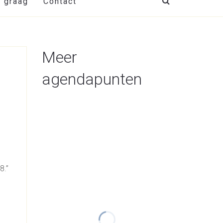
t graag
Contact
Meer
agendapunten
8.”