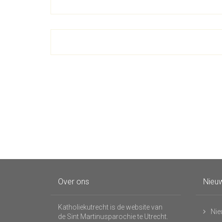
Over ons
Nieuw
Katholiekutrecht is de website van
Nie
de Sint Martinusparochie te Utrecht.