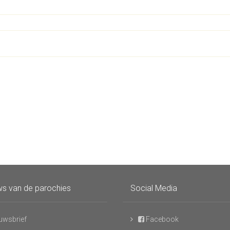
s van de parochies
Social Media
uwsbrief
Facebook