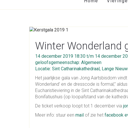
Home
Viering
Winter Wonderland g
14 december 2019 18:30 t/m 14 december 20
geloofsgemeenschap: Algemeen
Locatie: Sint Catharinakathedraal, Lange Nieuw
Het jaarlijkse gala van Jong Aartsbisdom vind
Wonderland’ en de dresscode is formal,” aldu
Eucharistieviering in de Sint Catharinakathedraa
Bonifatiushuis (op loopafstand van de kathedraa
De ticket verkoop loopt tot 1 december via
jo
Meer info: stuur een
mail
of zie het
facebook e