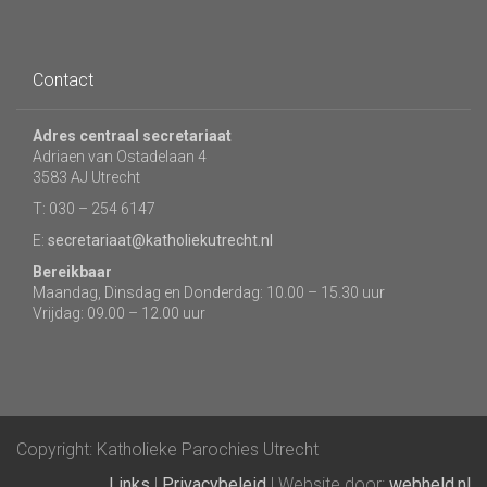
Contact
Adres centraal secretariaat
Adriaen van Ostadelaan 4
3583 AJ Utrecht
T: 030 – 254 6147
E:
secretariaat@katholiekutrecht.nl
Bereikbaar
Maandag, Dinsdag en Donderdag: 10.00 – 15.30 uur
Vrijdag: 09.00 – 12.00 uur
Copyright: Katholieke Parochies Utrecht
Links
|
Privacybeleid
| Website door:
webheld.nl