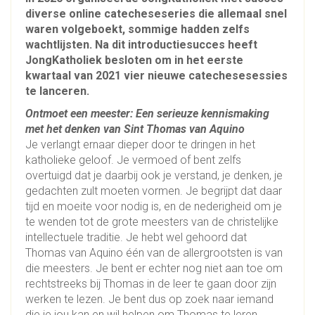
diverse online catecheseseries die allemaal snel
waren volgeboekt, sommige hadden zelfs
wachtlijsten. Na dit introductiesucces heeft
JongKatholiek besloten om in het eerste
kwartaal van 2021 vier nieuwe catechesesessies
te lanceren.
Ontmoet een meester: Een serieuze kennismaking
met het denken van Sint Thomas van Aquino
Je verlangt ernaar dieper door te dringen in het
katholieke geloof. Je vermoed of bent zelfs
overtuigd dat je daarbij ook je verstand, je denken, je
gedachten zult moeten vormen. Je begrijpt dat daar
tijd en moeite voor nodig is, en de nederigheid om je
te wenden tot de grote meesters van de christelijke
intellectuele traditie. Je hebt wel gehoord dat
Thomas van Aquino één van de allergrootsten is van
die meesters. Je bent er echter nog niet aan toe om
rechtstreeks bij Thomas in de leer te gaan door zijn
werken te lezen. Je bent dus op zoek naar iemand
die je jou kan en wil helpen om Thomas te leren