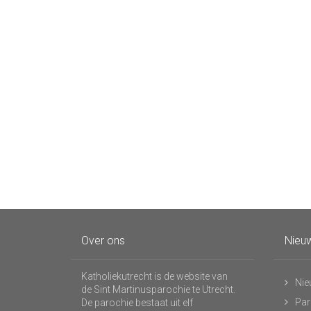
Over ons
Nieuw
Katholiekutrecht is de website van
Nie
de Sint Martinusparochie te Utrecht.
Par
De parochie bestaat uit elf