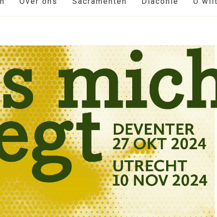
en
Over ons
Sacramenten
Diaconie
U wil