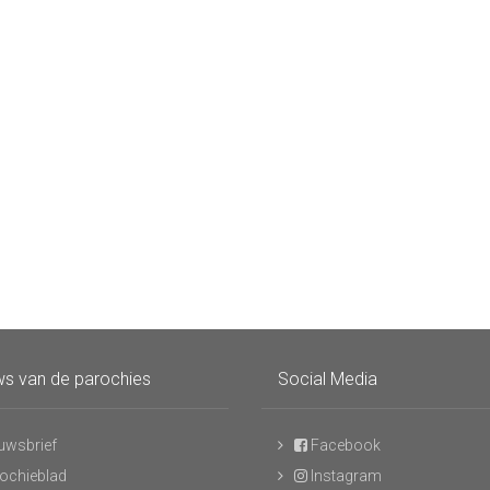
s van de parochies
Social Media
uwsbrief
Facebook
ochieblad
Instagram