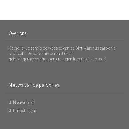
Over ons
Katholiekutrecht is de website van de Sint Martinusparochie
te Utrecht. De parochie bestaat uit elf
geloofsgemeenschappen en negen locaties in de stad.
Nieuws van de parochies
Nieuwsbrief
Parochieblad