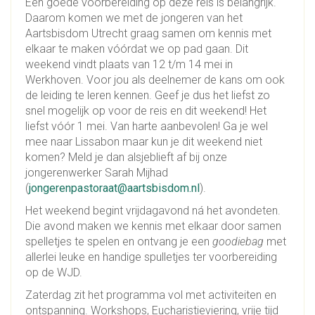
Een goede voorbereiding op deze reis is belangrijk.
Daarom komen we met de jongeren van het
Aartsbisdom Utrecht graag samen om kennis met
elkaar te maken vóórdat we op pad gaan. Dit
weekend vindt plaats van 12 t/m 14 mei in
Werkhoven. Voor jou als deelnemer de kans om ook
de leiding te leren kennen. Geef je dus het liefst zo
snel mogelijk op voor de reis en dit weekend! Het
liefst vóór 1 mei. Van harte aanbevolen! Ga je wel
mee naar Lissabon maar kun je dit weekend niet
komen? Meld je dan alsjeblieft af bij onze
jongerenwerker Sarah Mijhad
(
jongerenpastoraat@aartsbisdom.nl
).
Het weekend begint vrijdagavond ná het avondeten.
Die avond maken we kennis met elkaar door samen
spelletjes te spelen en ontvang je een
goodiebag
met
allerlei leuke en handige spulletjes ter voorbereiding
op de WJD.
Zaterdag zit het programma vol met activiteiten en
ontspanning. Workshops, Eucharistieviering, vrije tijd