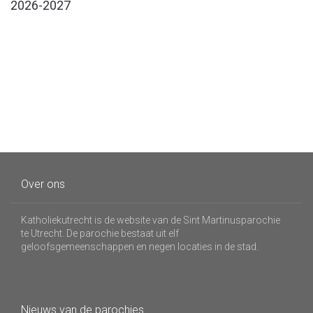
2026-2027
Over ons
Katholiekutrecht is de website van de Sint Martinusparochie
te Utrecht. De parochie bestaat uit elf
geloofsgemeenschappen en negen locaties in de stad.
Nieuws van de parochies